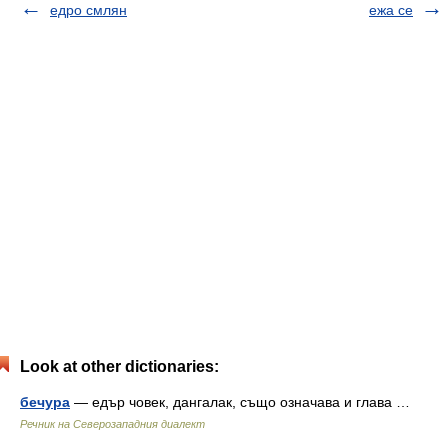
едро смлян
ежа се
Look at other dictionaries:
бечура
— едър човек, дангалак, също означава и глава …
Речник на Северозападния диалект