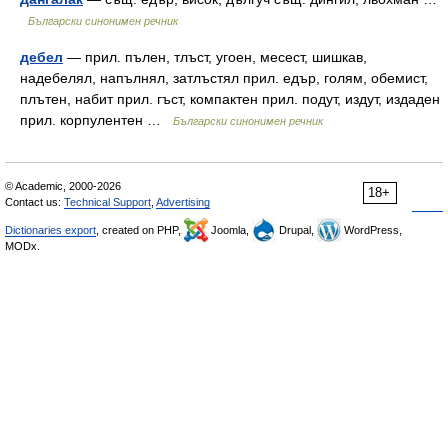
Български синонимен речник
дебел
— прил. пълен, тлъст, угоен, месест, шишкав,
надебелял, напълнял, затлъстял прил. едър, голям, обемист,
плътен, набит прил. гъст, компактен прил. подут, издут, издаден
прил. корпулентен …
Български синонимен речник
© Academic, 2000-2026
18+
Contact us:
Technical Support
,
Advertising
Dictionaries export
, created on PHP,
Joomla,
Drupal,
WordPress,
MODx.