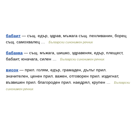
бабаит
— същ. едър, здрав, мъжага същ. пехливанин, борец
същ. самохвалец …
Български синонимен речник
бабанка
— същ. мъжага, шишко, здравеняк, едър, плещест,
бабаит, юначага, силен …
Български синонимен речник
висок
— прил. голям, едър, грамаден, дълъг прил.
значителен, ценен прил. важен, отговорен прил. издигнат,
възвишен прил. благороден прил. наедрял, крупен …
Български
синонимен речник