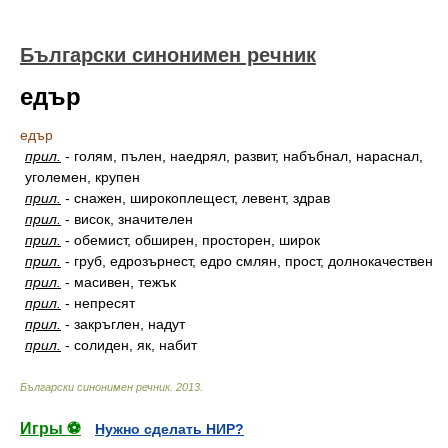
Български синонимен речник
едър
едър
прил.
-
голям, пълен, наедрял, развит, набъбнал, нараснал,
уголемен, крупен
прил.
-
снажен, широкоплещест, левент, здрав
прил.
-
висок, значителен
прил.
-
обемист, обширен, просторен, широк
прил.
-
груб, едрозърнест, едро смлян, прост, долнокачествен
прил.
-
масивен, тежък
прил.
-
непресят
прил.
-
закръглен, надут
прил.
-
солиден, як, набит
Български синонимен речник
.
2013
.
Игры ⚽
Нужно сделать НИР?