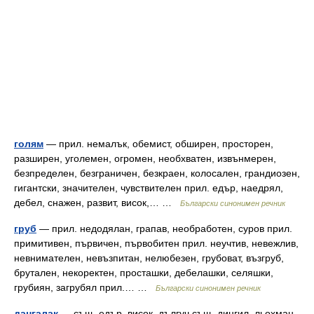
голям
— прил. немалък, обемист, обширен, просторен,
разширен, уголемен, огромен, необхватен, извънмерен,
безпределен, безграничен, безкраен, колосален, грандиозен,
гигантски, значителен, чувствителен прил. едър, наедрял,
дебел, снажен, развит, висок,… …
Български синонимен речник
груб
— прил. недодялан, грапав, необработен, суров прил.
примитивен, първичен, първобитен прил. неучтив, невежлив,
невнимателен, невъзпитан, нелюбезен, грубоват, възгруб,
брутален, некоректен, просташки, дебелашки, селяшки,
грубиян, загрубял прил.… …
Български синонимен речник
дангалак
— същ. едър, висок, дългуч същ. дингил, льохман …