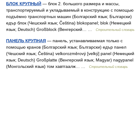
БЛОК КРУПНЫЙ
— блок 2. большого размера и массы,
транспортируемый и укладываемый в конструкцию с помощью
подъёмно транспортных машин (Болгарский язык; Български)
едър блок (Чешский язык; Čeština) blokopanel; blok (Немецкий
язык; Deutsch) Großblock (Венгерский… …
Строительный словарь
ПАНЕЛЬ КРУПНАЯ
— панель, устанавливаемая только с
помощью кранов (Болгарский язык; Български) едър панел
(Чешский язык; Čeština) velkorozměrový [velký] panel (Немецкий
язык; Deutsch) Großplatte (Венгерский язык; Magyar) nagypanel
(Монгольский язык) том хавтгаалж… …
Строительный словарь